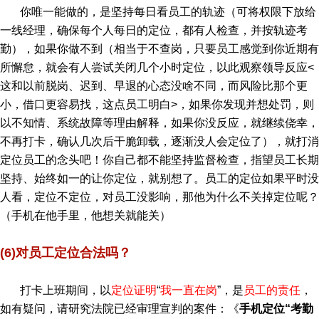
你唯一能做的，是坚持每日看员工的轨迹（可将权限下放给
一线经理，确保每个人每日的定位，都有人检查，并按轨迹考
勤），如果你做不到（相当于不查岗，只要员工感觉到你近期有
所懈怠，就会有人尝试关闭几个小时定位，以此观察领导反应<
这和以前脱岗、迟到、早退的心态没啥不同，而风险比那个更
小，借口更容易找，这点员工明白>，如果你发现并想处罚，则
以不知情、系统故障等理由解释，如果你没反应，就继续侥幸，
不再打卡，确认几次后干脆卸载，逐渐没人会定位了），就打消
定位员工的念头吧！你自己都不能坚持监督检查，指望员工长期
坚持、始终如一的让你定位，就别想了。员工的定位如果平时没
人看，定位不定位，对员工没影响，那他为什么不关掉定位呢？
（手机在他手里，他想关就能关）
(6)对员工定位合法吗？
打卡上班期间，以
定位证明
“
我一直在岗
”，是
员工的责任
，
如有疑问，请研究法院已经审理宣判的案件：《
手机定位“考勤