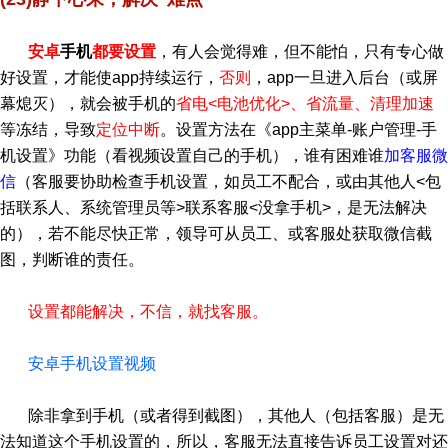
安卓
手机
都要设置
，有人会觉得难，但不能怕，只有专心做
好设置，才能使app持续运行，
否则
，app一旦进入后台（或屏
幕熄灭），就会被手机的
省电<电池优化>、省流量、清理加速
等冻结，导致
定位中断
。设置方法在《app主菜单-账户管理-手
机设置》功能（看视频设置自己的手机），谁有困难谁
加客服微
信
（客服要协助检查手机设置，如员工不配合，或由其他人<包
括联系人、系统管理员等>联系客服<没拿手机>，是无法解决
的），若不能尽快正常，领导可从员工、或客服处获取微信截
图，判断谁的责任。
设置都能解决，不信，就找客服。
安卓手机设置视频
除非拿到手机（或者得到截图），其他人（包括客服）是无
法知道这个手机设置的，所以，客服无法直接告诉员工设置对还