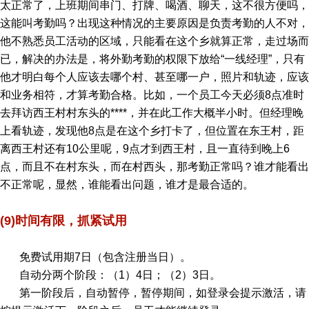
太正常了，上班期间串门、打牌、喝酒、聊天，这不很方便吗，
这能叫考勤吗？出现这种情况的主要原因是负责考勤的人不对，
他不熟悉员工活动的区域，只能看在这个乡就算正常，走过场而
已，解决的办法是，将外勤考勤的权限下放给“一线经理”，只有
他才明白每个人应该去哪个村、甚至哪一户，照片和轨迹，应该
和业务相符，才算考勤合格。比如，一个员工今天必须8点准时
去拜访西王村村东头的****，并在此工作大概半小时。但经理晚
上看轨迹，发现他8点是在这个乡打卡了，但位置在东王村，距
离西王村还有10公里呢，9点才到西王村，且一直待到晚上6
点，而且不在村东头，而在村西头，那考勤正常吗？谁才能看出
不正常呢，显然，谁能看出问题，谁才是最合适的。
(9)时间有限，抓紧试用
免费试用期7日（包含注册当日）。
自动分两个阶段：（1）4日；（2）3日。
第一阶段后，自动暂停，暂停期间，如登录会提示激活，请