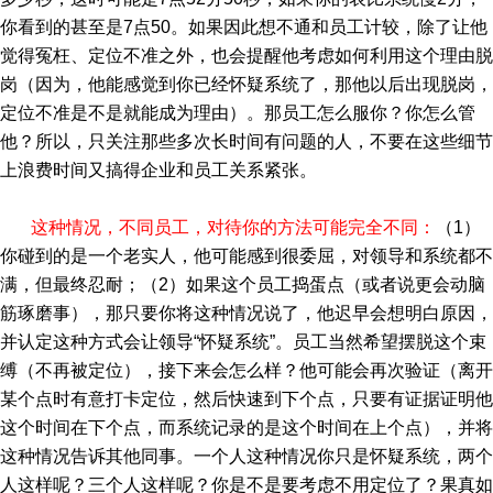
你看到的甚至是7点50。如果因此想不通和员工计较，除了让他
觉得冤枉、定位不准之外，也会提醒他考虑如何利用这个理由脱
岗（因为，他能感觉到你已经怀疑系统了，那他以后出现脱岗，
定位不准是不是就能成为理由）。那员工怎么服你？你怎么管
他？所以，只关注那些多次长时间有问题的人，不要在这些细节
上浪费时间又搞得企业和员工关系紧张。
这种情况，不同员工，对待你的方法可能完全不同：
（1）
你碰到的是一个老实人，他可能感到很委屈，对领导和系统都不
满，但最终忍耐；（2）如果这个员工捣蛋点（或者说更会动脑
筋琢磨事），那只要你将这种情况说了，他迟早会想明白原因，
并认定这种方式会让领导“怀疑系统”。员工当然希望摆脱这个束
缚（不再被定位），接下来会怎么样？他可能会再次验证（离开
某个点时有意打卡定位，然后快速到下个点，只要有证据证明他
这个时间在下个点，而系统记录的是这个时间在上个点），并将
这种情况告诉其他同事。一个人这种情况你只是怀疑系统，两个
人这样呢？三个人这样呢？你是不是要考虑不用定位了？果真如