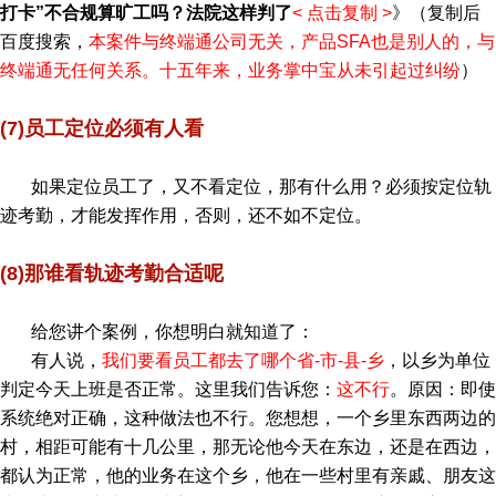
打卡”不合规算旷工吗？法院这样判了
<
点击复制
>
》（复制后
百度搜索，
本案件与终端通公司无关，产品SFA也是别人的，与
终端通无任何关系。十五年来，业务掌中宝从未引起过纠纷
）
(7)员工定位必须有人看
如果定位员工了，又不看定位，那有什么用？必须按定位轨
迹考勤，才能发挥作用，否则，还不如不定位。
(8)那谁看轨迹考勤合适呢
给您讲个案例，你想明白就知道了：
有人说，
我们要看员工都去了哪个省-市-县-乡
，以乡为单位
判定今天上班是否正常。这里我们告诉您：
这不行
。原因：即使
系统绝对正确，这种做法也不行。您想想，一个乡里东西两边的
村，相距可能有十几公里，那无论他今天在东边，还是在西边，
都认为正常，他的业务在这个乡，他在一些村里有亲戚、朋友这