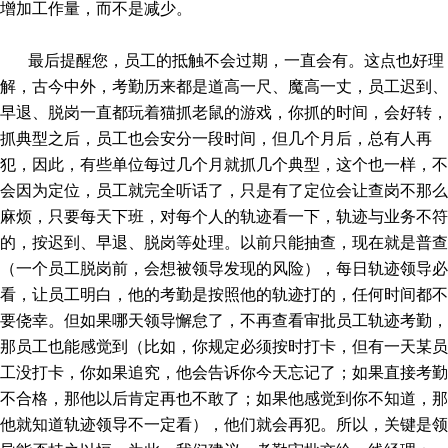
增加工作量，而不是减少。
最后提醒您，员工的抵触不会过期，一直会有。这点也好理
解，古今中外，考勤历来都是道高一尺、魔高一丈，员工迟到、
早退、脱岗一直都玩着猫抓老鼠的游戏，你抓的时间，会好转，
抓典型之后，员工也会安分一段时间，但几个月后，总有人再
犯，因此，有些单位每过几个月就抓几个典型，这个也一样，不
会因为定位，员工就完全听话了，只是有了定位会让查岗不那么
麻烦，只要每天下班，对每个人的轨迹看一下，轨迹与业务不符
的，按迟到、早退、脱岗等处理。以前只能抽查，现在就是普查
（一个员工脱岗前，会想被领导发现的风险），每日轨迹领导必
看，让员工明白，他的考勤是按照他的轨迹打的，任何时间都不
要侥幸。但如果哪天领导懈怠了，不再查看审批员工轨迹考勤，
那员工也能感觉到（比如，你规定必须按时打卡，但有一天某员
工没打卡，你如果追究，他会告诉你今天忘记了；如果直接考勤
不合格，那他以后肯定再也不敢了；如果他感觉到你不知道，那
他就知道轨迹领导不一定看），他们就会再犯。所以，关键是领